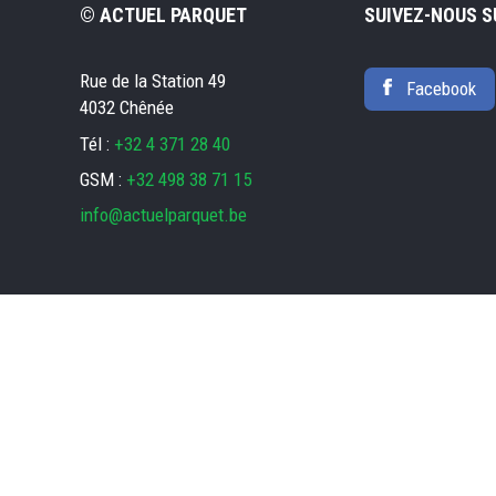
© ACTUEL PARQUET
SUIVEZ-NOUS S
Rue de la Station 49
Facebook
4032 Chênée
Tél :
+32 4 371 28 40
GSM :
+32 498 38 71 15
info@actuelparquet.be